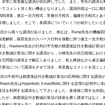
，非常に有意義な講演が目白押しでした．また，学生の講演も
いてコメント頂く良い機会となりました．講演内容は一口に精
四則演算，連立一次方程式，常微分方程式，偏微分方程式とあ
実感しました．そこで，各講演についていくつか紹介したいと
日目から様々な講演がありました．例えば，Rump先生の機械
誤差解析，荻田先生のスパース行列を係数に持つ連立一次方程
算法，Hashemi先生の行列の平方根の精度保証付き数値計算
付き数値計算法に関する講演から，小林先生の非凸領域におけ
次元問題の講演まで幅広くありました．私も稚拙ながら連立偏
計算法について講演をさせて頂き，有意義なコメントを頂くこ
日目の午前中は精度保証付き数値計算法の応用例に関する講演
ffmann先生はHyperbolic 3-manfifoldに関する定理の
算法を利用する講演をして下さいました．多様体に関する内容
したが，精度保証付き数値計算法の技術を磨く講演ではなく，
う新鮮な講演と共に，精度保証付き数値計算法の無限の可能性