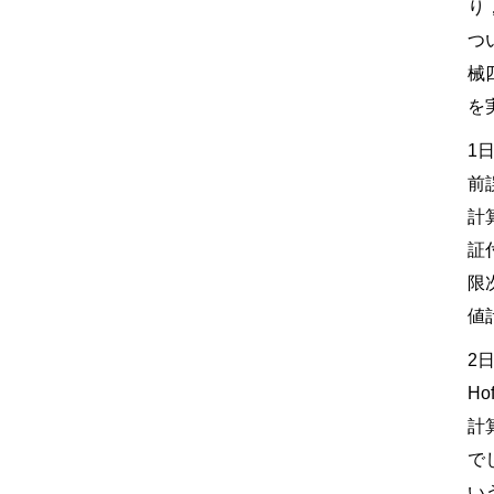
り
つ
械
を
1
前
計
証
限
値
2
Ho
計
で
い