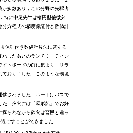
演が多数あり，この分野の先駆者
た．特に中尾先生は楕円型偏微分
微分方程式の精度保証付き数値計
．
精度保証付き数値計算法に関する
終わったあとのランチミーティン
ワイトボードの前に集まり，リラ
れておりました．このような環境
学が開催されました．ルートはバスで
した．夕食には「屋形船」でお好
に揺られながら飲食は普段と違っ
を過ごすことができました．