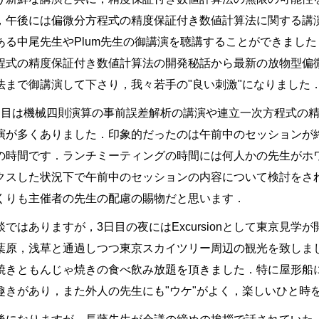
，午後には偏微分方程式の精度保証付き数値計算法に関する講
ある中尾先生やPlum先生の御講演を聴講することができまし
程式の精度保証付き数値計算法の開発秘話から最新の放物型偏
法まで御講演して下さり，我々若手の"良い刺激"になりました
日目は機械四則演算の事前誤差解析の講演や連立一次方程式の
演が多くありました．印象的だったのは午前中のセッションが
の時間です．ランチミーティングの時間には何人かの先生がホ
クスした状況下で午前中のセッションの内容について検討をさ
くりも主催者の先生の配慮の賜物だと思います．
談ではありますが，3日目の夜にはExcursionとして東京見
葉原，浅草と通過しつつ東京スカイツリー周辺の観光を致しま
焼きともんじゃ焼きの食べ飲み放題を頂きました．特に屋形船
趣きがあり，また外人の先生にも"ウケ"がよく，楽しいひと時