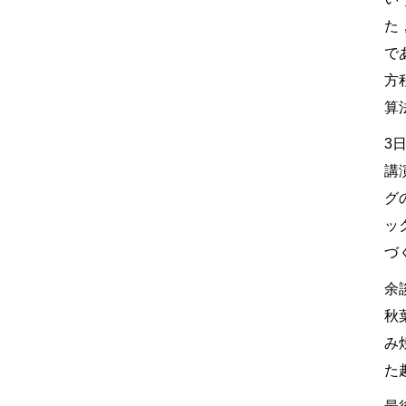
た
で
方
算
3
講
グ
ッ
づ
余
秋
み
た