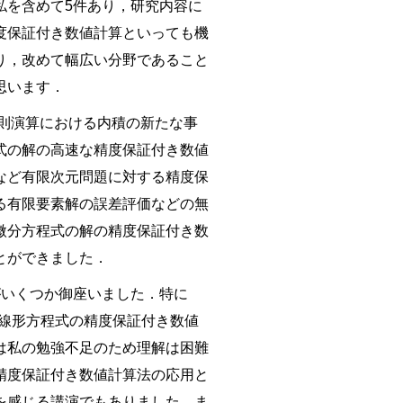
私を含めて5件あり，研究内容に
度保証付き数値計算といっても機
り，改めて幅広い分野であること
思います．
四則演算における内積の新たな事
式の解の高速な精度保証付き数値
法など有限次元問題に対する精度保
る有限要素解の誤差評価などの無
微分方程式の解の精度保証付き数
とができました．
がいくつか御座いました．特に
証明中に非線形方程式の精度保証付き数値
は私の勉強不足のため理解は困難
精度保証付き数値計算法の応用と
を感じる講演でもありました．ま