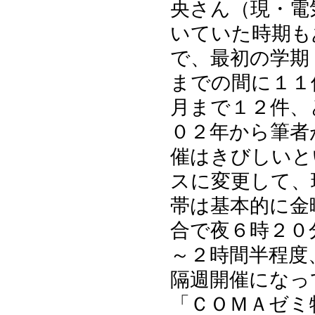
央さん（現・電
いていた時期も
で、最初の学期
までの間に１１
月まで１２件、
０２年から筆者
催はきびしいと
スに変更して、
帯は基本的に金
合で夜６時２０
～２時間半程度
隔週開催になっ
「ＣＯＭＡゼミ