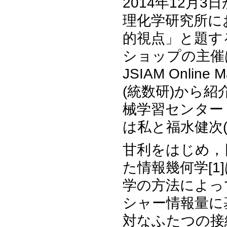
2014年12月
理化学研究所に
的視点」と題す
ショップの主催は
JSIAM Onli
(統数研)から
械学習センター
は私と福水健次
甘利をはじめ，
た情報幾何学[
学の方法によっ
シャー情報量に
対なふたつの接