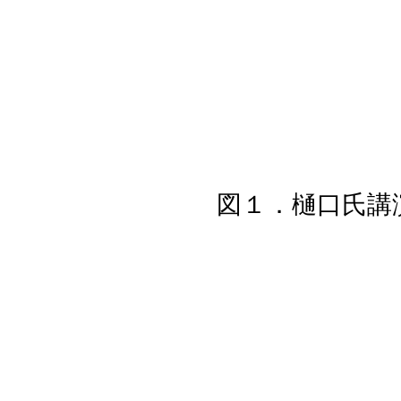
図１．樋口氏講