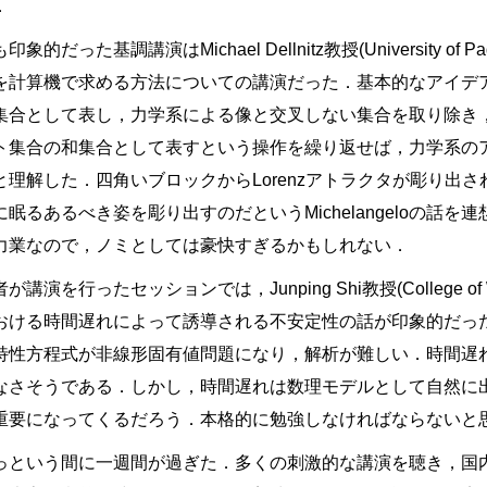
．
印象的だった基調講演はMichael Dellnitz教授(University of
を計算機で求める方法についての講演だった．基本的なアイデ
集合として表し，力学系による像と交叉しない集合を取り除き
ト集合の和集合として表すという操作を繰り返せば，力学系の
と理解した．四角いブロックからLorenzアトラクタが彫り出
に眠るあるべき姿を彫り出すのだというMichelangeloの話
力業なので，ノミとしては豪快すぎるかもしれない．
が講演を行ったセッションでは，Junping Shi教授(College of Wi
おける時間遅れによって誘導される不安定性の話が印象的だっ
特性方程式が非線形固有値問題になり，解析が難しい．時間遅
なさそうである．しかし，時間遅れは数理モデルとして自然に
重要になってくるだろう．本格的に勉強しなければならないと
っという間に一週間が過ぎた．多くの刺激的な講演を聴き，国