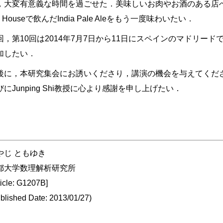
，大変有意義な時間を過ごせた．美味しいお肉やお酒のある店
e Houseで飲んだIndia Pale Aleをもう一度味わいたい．
回，第10回は2014年7月7日から11日にスペインのマドリー
加したい．
後に，本研究集会にお誘いくださり，講演の機会を与えてくださ
びにJunping Shi教授に心より感謝を申し上げたい．
やじ ともゆき
都大学数理解析研究所
ticle: G1207B]
blished Date: 2013/01/27)