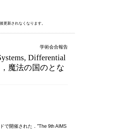
後更新されなくなります。
学術会合報告
stems, Differential
-湖のほとり，魔法の国のとな
された．”The 9th AIMS