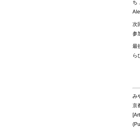
ち
Al
次
参
最
ら
み
京
[Ar
(Pu