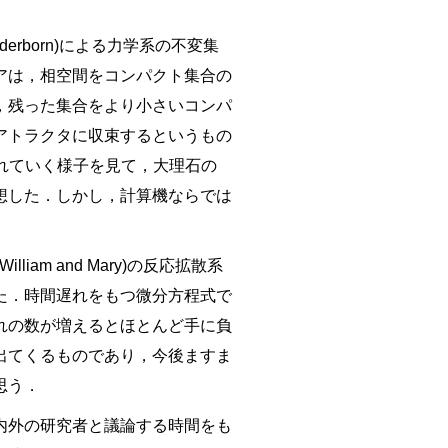
 Paderborn)による力学系の不変集
アは，相空間をコンパクト集合の
，残った集合をより小さいコンパ
アトラクタに収束するというもの
されていく様子を見て，大理石の
を連想した．しかし，計算機ならでは
lliam and Mary)の反応拡散系
た．時間遅れをもつ微分方程式で
れの数が増えるとほとんど手に負
出てくるものであり，今後ますま
思う．
内外の研究者と議論する時間をも