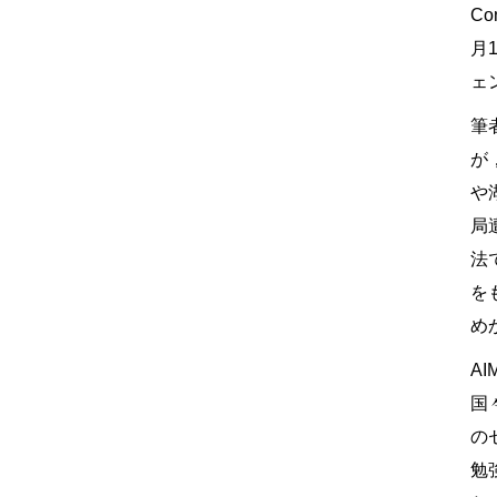
Co
月
ェ
筆
が
や
局
法
を
め
A
国
の
勉