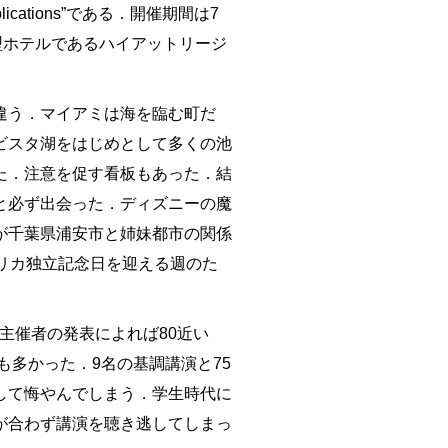
and Applications”である．開催期間は7
型ホテルであるハイアットリージ
違う．マイアミは海を臨む町だ
ビスタ湖をはじめとして多くの池
た．注意を促す看板もあった．結
と必ず出会った．ディズニーの魔
が千葉県浦安市と姉妹都市の関係
リカ独立記念日を迎える週のた
主催者の発表によれば80近い
も多かった．9名の基調講演と75
して悔やんでしまう．学生時代に
が合わず講演を聴き逃してしまっ