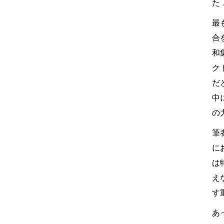
た
最も
合
和
ク
だ
中
の
筆者
に
は
え
す
あ