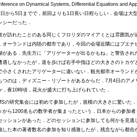
nference on Dynamical Systems, Differential Equations 
1日から5日までで，前回よりも1日長い日程らしい．会場は大
ンシーだった．
者が訪れたことのある同じくフロリダのマイアミとは雰囲気が
，オーランドは内陸の都市であり，今回の会場近隣にはブエナ
湖がある．先生方に「アリゲーターが出るかもね」と警告され
遭遇しなかったが，道を歩けば右手中指ほどの大きさのトカゲ
で小さくされたアリゲーターに違いない．観光都市オーランド
もつのは，ディズニー・リゾートがあるからだ．7月4日のアメ
か，夜10時頃，花火が盛大に打ち上げられていた．
IMSの研究集会には初めて参加したが，規模の大きさに驚いた．
々から1200名もの数学者が集まったという．日本からの参加者
セッションがあった．どのセッションに参加しても何かを見逃
強した本の著者数名の参加を知り感激したが，残念ながら都合