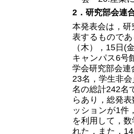
2．研究部会連
本発表会は，研
表するものである
（木），15日
キャンパス6号
学会研究部会連
23名，学生非会
名の総計242
らあり，総発表
ッションが1件
を利用して，数
れた．また，1