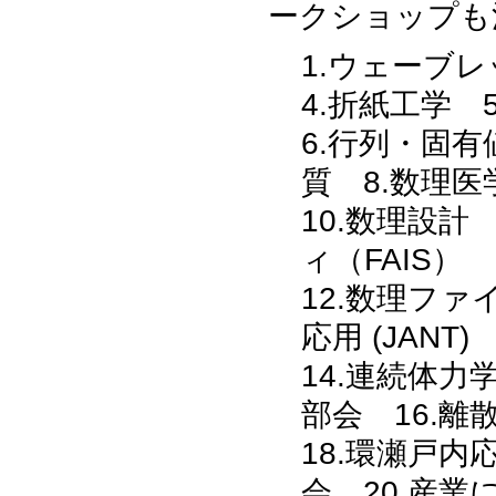
ークショップも
1.ウェーブ
4.折紙工学 
6.行列・固
質 8.数理医
10.数理設計
ィ（FAIS）
12.数理フ
応用 (JANT)
14.連続体力
部会 16.離
18.環瀬戸内
会 20.産