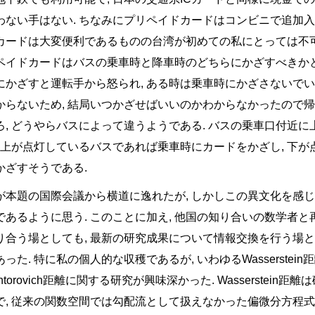
わない手はない. ちなみにプリペイドカードはコンビニで追加入金
カードは大変便利であるものの台湾が初めての私にとっては不可解
ペイドカードはバスの乗車時と降車時のどちらにかざすべきかと
にかざすと運転手から怒られ, ある時は乗車時にかざさないでい
からないため, 結局いつかざせばいいのかわからなかったので
ろ, どうやらバスによって違うようである. バスの乗車口付近
, 上が点灯しているバスであれば乗車時にカードをかざし, 下
かざすそうである.
が本題の国際会議から横道に逸れたが, しかしこの異文化を感
であるように思う. このことに加え, 他国の知り合いの数学者と
り合う場としても, 最新の研究成果について情報交換を行う場と
った. 特に私の個人的な収穫であるが, いわゆるWasserstein距離
antorovich距離に関する研究が興味深かった. Wasserstei
で, 従来の関数空間では勾配流として扱えなかった偏微分方程