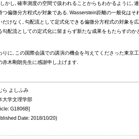
. しかし, 確率測度の空間で扱われることからもわかるように,
持つ偏微分方程式が対象である. Wasserstein距離の一般化
いだけなく, 勾配流として定式化できる偏微分方程式の対象を広
る勾配流としての定式化に留まらず新たな成果をもたらすのか
わりに, この国際会議での講演の機会を与えてくださった東京
の赤木剛朗先生に感謝申し上げます.
むら よしふみ
本大学文理学部
ticle: G1806B]
blished Date: 2018/10/20)