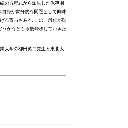
 連続の方程式から派生した保存則
はそれ自身が変分的な問題として興味
げる寄与もある. この一般化が単
どうかなども今後吟味していきた
工業大学の柳田英二先生と東北大