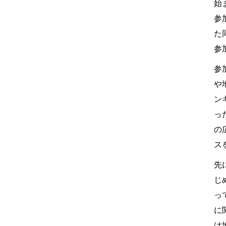
始
参
た
参
参
や
ン
っ
の
ス
先
じ
っ
に
は