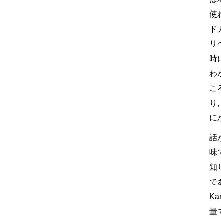
使
ド
リ
時
わ
こ
り
に
話
味
知
であ
K
量